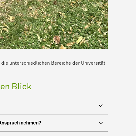
 un­ter­schied­li­chen Bereiche der Uni­ver­si­tät
nen Blick
n Anspruch nehmen?