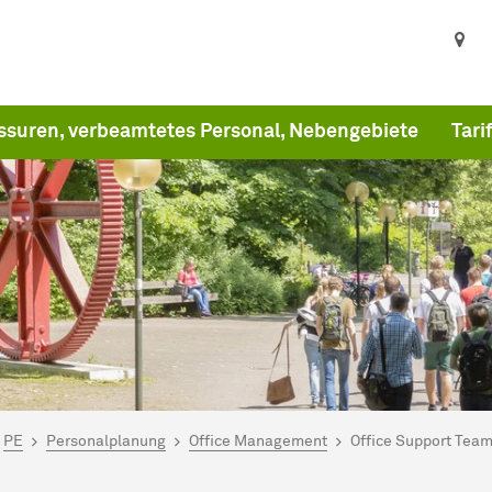
ssuren, verbeamtetes Personal, Nebengebiete
Tari
ind hier:
artseite
PE
Personalplanung
Office Management
Office Support Team