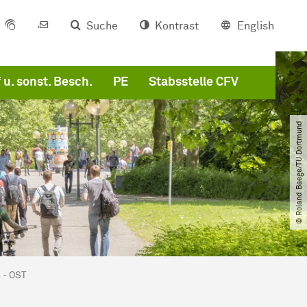
Suche
Kontrast
English
f u. sonst. Besch.
PE
Stabsstelle CFV
© Roland Baege​/​TU Dortmund
 - OST