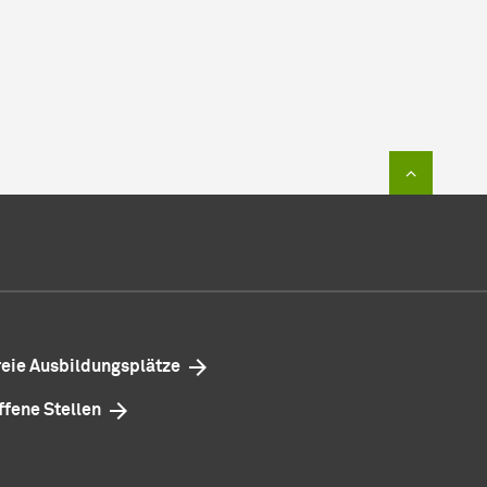
Zum Sei
reie Ausbildungsplätze
ffene Stellen